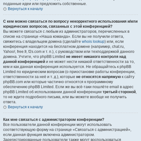
поданные идеи или предложить собственные.
Вернуться к началу
С кем можно связаться по вопросу некорректного использования и/или
юридических вопросов, связанных с этой конференцией?
Вы можете связаться с любым из администраторов, перечисленных в
списке на странице «Наша команда». Если вы не получили ответа,
свяжитесь с владельцем домена (сделайте
whois lookup
) или, если
конференция находится на бесплатном домене (например, chat.ru,
Yahoo!, free.fr, f2s.com и т. п.), с руководством или техподдержкой данного
домена. Учтите, что phpBB Limited
не имеет никакого контроля над
данной конференцией
и не может нести никакой ответственности за то,
кем и как данная конференция используется. Не обращайтесь к phpBB
Limited по юридическим вопросам (о приостановке работы конференции,
ответственности за неё и т. д.), которые
не относятся напрямую
к сайту
phpBB.com или которые частично относятся к программному
обеспечению phpBB Limited. Если же вы всё-таки пошлёте email в адрес
phpBB Limited об использовании данной конференции
третьей стороной
,
то не ждите подробного письма, или вы можете вообще не получить
ответа.
Вернуться к началу
Как мне связаться с администратором конференции?
Все пользователи данной конференции могут использовать
соответствующую форму на странице «Связаться с администрацией»,
если данная функция включена администратором.
Зарегистрированные пользователи также могут воспользоваться