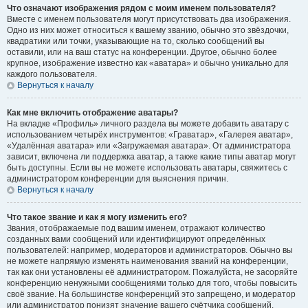
Что означают изображения рядом с моим именем пользователя?
Вместе с именем пользователя могут присутствовать два изображения.
Одно из них может относиться к вашему званию, обычно это звёздочки,
квадратики или точки, указывающие на то, сколько сообщений вы
оставили, или на ваш статус на конференции. Другое, обычно более
крупное, изображение известно как «аватара» и обычно уникально для
каждого пользователя.
Вернуться к началу
Как мне включить отображение аватары?
На вкладке «Профиль» личного раздела вы можете добавить аватару с
использованием четырёх инструментов: «Граватар», «Галерея аватар»,
«Удалённая аватара» или «Загружаемая аватара». От администратора
зависит, включена ли поддержка аватар, а также какие типы аватар могут
быть доступны. Если вы не можете использовать аватары, свяжитесь с
администратором конференции для выяснения причин.
Вернуться к началу
Что такое звание и как я могу изменить его?
Звания, отображаемые под вашим именем, отражают количество
созданных вами сообщений или идентифицируют определённых
пользователей: например, модераторов и администраторов. Обычно вы
не можете напрямую изменять наименования званий на конференции,
так как они установлены её администратором. Пожалуйста, не засоряйте
конференцию ненужными сообщениями только для того, чтобы повысить
своё звание. На большинстве конференций это запрещено, и модератор
или администратор понизят значение вашего счётчика сообщений.