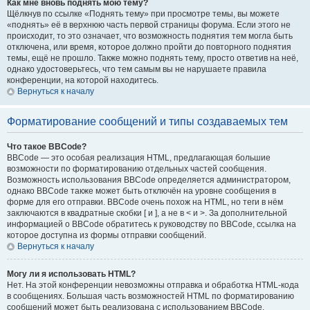
Как мне вновь поднять мою тему?
Щёлкнув по ссылке «Поднять тему» при просмотре темы, вы можете
«поднять» её в верхнюю часть первой страницы форума. Если этого не
происходит, то это означает, что возможность поднятия тем могла быть
отключена, или время, которое должно пройти до повторного поднятия
темы, ещё не прошло. Также можно поднять тему, просто ответив на неё,
однако удостоверьтесь, что тем самым вы не нарушаете правила
конференции, на которой находитесь.
Вернуться к началу
Форматирование сообщений и типы создаваемых тем
Что такое BBCode?
BBCode — это особая реализация HTML, предлагающая большие
возможности по форматированию отдельных частей сообщения.
Возможность использования BBCode определяется администратором,
однако BBCode также может быть отключён на уровне сообщения в
форме для его отправки. BBCode очень похож на HTML, но теги в нём
заключаются в квадратные скобки [ и ], а не в < и >. За дополнительной
информацией о BBCode обратитесь к руководству по BBCode, ссылка на
которое доступна из формы отправки сообщений.
Вернуться к началу
Могу ли я использовать HTML?
Нет. На этой конференции невозможны отправка и обработка HTML-кода
в сообщениях. Большая часть возможностей HTML по форматированию
сообщений может быть реализована с использованием BBCode.