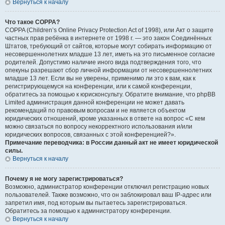
Вернуться к началу
Что такое COPPA?
COPPA (Children’s Online Privacy Protection Act of 1998), или Акт о защите
частных прав ребёнка в интернете от 1998 г. — это закон Соединённых
Штатов, требующий от сайтов, которые могут собирать информацию от
несовершеннолетних младше 13 лет, иметь на это письменное согласие
родителей. Допустимо наличие иного вида подтверждения того, что
опекуны разрешают сбор личной информации от несовершеннолетних
младше 13 лет. Если вы не уверены, применимо ли это к вам, как к
регистрирующемуся на конференции, или к самой конференции,
обратитесь за помощью к юрисконсульту. Обратите внимание, что phpBB
Limited администрация данной конференции не может давать
рекомендаций по правовым вопросам и не является объектом
юридических отношений, кроме указанных в ответе на вопрос «С кем
можно связаться по вопросу некорректного использования и/или
юридических вопросов, связанных с этой конференцией?».
Примечание переводчика: в России данный акт не имеет юридической
силы.
Вернуться к началу
Почему я не могу зарегистрироваться?
Возможно, администратор конференции отключил регистрацию новых
пользователей. Также возможно, что он заблокировал ваш IP-адрес или
запретил имя, под которым вы пытаетесь зарегистрироваться.
Обратитесь за помощью к администратору конференции.
Вернуться к началу