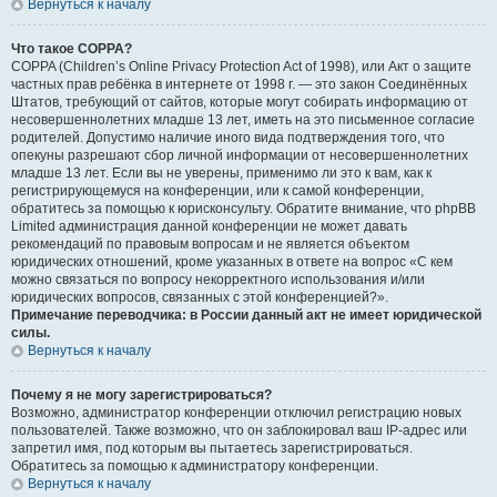
Вернуться к началу
Что такое COPPA?
COPPA (Children’s Online Privacy Protection Act of 1998), или Акт о защите
частных прав ребёнка в интернете от 1998 г. — это закон Соединённых
Штатов, требующий от сайтов, которые могут собирать информацию от
несовершеннолетних младше 13 лет, иметь на это письменное согласие
родителей. Допустимо наличие иного вида подтверждения того, что
опекуны разрешают сбор личной информации от несовершеннолетних
младше 13 лет. Если вы не уверены, применимо ли это к вам, как к
регистрирующемуся на конференции, или к самой конференции,
обратитесь за помощью к юрисконсульту. Обратите внимание, что phpBB
Limited администрация данной конференции не может давать
рекомендаций по правовым вопросам и не является объектом
юридических отношений, кроме указанных в ответе на вопрос «С кем
можно связаться по вопросу некорректного использования и/или
юридических вопросов, связанных с этой конференцией?».
Примечание переводчика: в России данный акт не имеет юридической
силы.
Вернуться к началу
Почему я не могу зарегистрироваться?
Возможно, администратор конференции отключил регистрацию новых
пользователей. Также возможно, что он заблокировал ваш IP-адрес или
запретил имя, под которым вы пытаетесь зарегистрироваться.
Обратитесь за помощью к администратору конференции.
Вернуться к началу