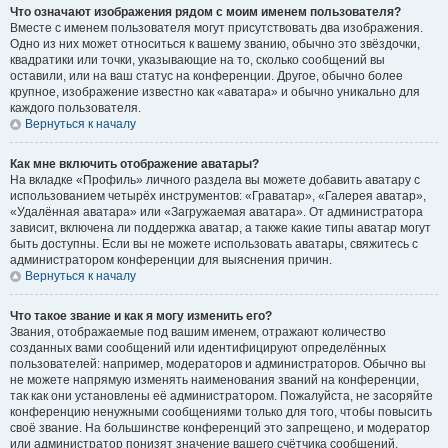
Что означают изображения рядом с моим именем пользователя?
Вместе с именем пользователя могут присутствовать два изображения.
Одно из них может относиться к вашему званию, обычно это звёздочки,
квадратики или точки, указывающие на то, сколько сообщений вы
оставили, или на ваш статус на конференции. Другое, обычно более
крупное, изображение известно как «аватара» и обычно уникально для
каждого пользователя.
Вернуться к началу
Как мне включить отображение аватары?
На вкладке «Профиль» личного раздела вы можете добавить аватару с
использованием четырёх инструментов: «Граватар», «Галерея аватар»,
«Удалённая аватара» или «Загружаемая аватара». От администратора
зависит, включена ли поддержка аватар, а также какие типы аватар могут
быть доступны. Если вы не можете использовать аватары, свяжитесь с
администратором конференции для выяснения причин.
Вернуться к началу
Что такое звание и как я могу изменить его?
Звания, отображаемые под вашим именем, отражают количество
созданных вами сообщений или идентифицируют определённых
пользователей: например, модераторов и администраторов. Обычно вы
не можете напрямую изменять наименования званий на конференции,
так как они установлены её администратором. Пожалуйста, не засоряйте
конференцию ненужными сообщениями только для того, чтобы повысить
своё звание. На большинстве конференций это запрещено, и модератор
или администратор понизят значение вашего счётчика сообщений.