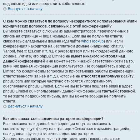
поданные идеи или предложить собственные.
Вернуться к началу
С кем можно связаться по вопросу некорректного использования и/или
юридических вопросов, связанных с этой конференцией?
Вы можете связаться с любым из администраторов, перечисленных в
списке на странице «Наша команда». Если вы не получили ответа,
свяжитесь с владельцем домена (сделайте
whois lookup
) или, если
конференция находится на бесплатном домене (например, chat.ru,
Yahoo!, free.fr, f2s.com и т. п.), с руководством или техподдержкой данного
домена. Учтите, что phpBB Limited
не имеет никакого контроля над
данной конференцией
и не может нести никакой ответственности за то,
кем и как данная конференция используется. Не обращайтесь к phpBB
Limited по юридическим вопросам (о приостановке работы конференции,
ответственности за неё и т. д.), которые
не относятся напрямую
к сайту
phpBB.com или которые частично относятся к программному
обеспечению phpBB Limited. Если же вы всё-таки пошлёте email в адрес
phpBB Limited об использовании данной конференции
третьей стороной
,
то не ждите подробного письма, или вы можете вообще не получить
ответа.
Вернуться к началу
Как мне связаться с администратором конференции?
Все пользователи данной конференции могут использовать
соответствующую форму на странице «Связаться с администрацией»,
если данная функция включена администратором.
Зарегистрированные пользователи также могут воспользоваться