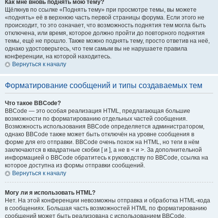
Как мне вновь поднять мою тему?
Щёлкнув по ссылке «Поднять тему» при просмотре темы, вы можете
«поднять» её в верхнюю часть первой страницы форума. Если этого не
происходит, то это означает, что возможность поднятия тем могла быть
отключена, или время, которое должно пройти до повторного поднятия
темы, ещё не прошло. Также можно поднять тему, просто ответив на неё,
однако удостоверьтесь, что тем самым вы не нарушаете правила
конференции, на которой находитесь.
Вернуться к началу
Форматирование сообщений и типы создаваемых тем
Что такое BBCode?
BBCode — это особая реализация HTML, предлагающая большие
возможности по форматированию отдельных частей сообщения.
Возможность использования BBCode определяется администратором,
однако BBCode также может быть отключён на уровне сообщения в
форме для его отправки. BBCode очень похож на HTML, но теги в нём
заключаются в квадратные скобки [ и ], а не в < и >. За дополнительной
информацией о BBCode обратитесь к руководству по BBCode, ссылка на
которое доступна из формы отправки сообщений.
Вернуться к началу
Могу ли я использовать HTML?
Нет. На этой конференции невозможны отправка и обработка HTML-кода
в сообщениях. Большая часть возможностей HTML по форматированию
сообщений может быть реализована с использованием BBCode.