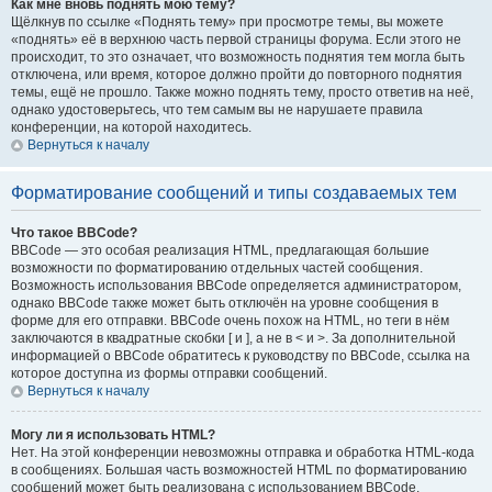
Как мне вновь поднять мою тему?
Щёлкнув по ссылке «Поднять тему» при просмотре темы, вы можете
«поднять» её в верхнюю часть первой страницы форума. Если этого не
происходит, то это означает, что возможность поднятия тем могла быть
отключена, или время, которое должно пройти до повторного поднятия
темы, ещё не прошло. Также можно поднять тему, просто ответив на неё,
однако удостоверьтесь, что тем самым вы не нарушаете правила
конференции, на которой находитесь.
Вернуться к началу
Форматирование сообщений и типы создаваемых тем
Что такое BBCode?
BBCode — это особая реализация HTML, предлагающая большие
возможности по форматированию отдельных частей сообщения.
Возможность использования BBCode определяется администратором,
однако BBCode также может быть отключён на уровне сообщения в
форме для его отправки. BBCode очень похож на HTML, но теги в нём
заключаются в квадратные скобки [ и ], а не в < и >. За дополнительной
информацией о BBCode обратитесь к руководству по BBCode, ссылка на
которое доступна из формы отправки сообщений.
Вернуться к началу
Могу ли я использовать HTML?
Нет. На этой конференции невозможны отправка и обработка HTML-кода
в сообщениях. Большая часть возможностей HTML по форматированию
сообщений может быть реализована с использованием BBCode.