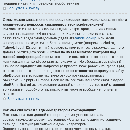
поданные идеи или предложить собственные.
Вернуться к началу
С кем можно связаться по вопросу некорректного использования и/или
юридических вопросов, связанных с этой конференцией?
Вы можете связаться с любым из администраторов, перечисленных в
списке на странице «Наша команда». Если вы не получили ответа,
свяжитесь с владельцем домена (сделайте
whois lookup
) или, если
конференция находится на бесплатном домене (например, chat.ru,
Yahoo!, free.fr, f2s.com и т. п.), с руководством или техподдержкой данного
домена. Учтите, что phpBB Limited
не имеет никакого контроля над
данной конференцией
и не может нести никакой ответственности за то,
кем и как данная конференция используется. Не обращайтесь к phpBB
Limited по юридическим вопросам (о приостановке работы конференции,
ответственности за неё и т. д.), которые
не относятся напрямую
к сайту
phpBB.com или которые частично относятся к программному
обеспечению phpBB Limited. Если же вы всё-таки пошлёте email в адрес
phpBB Limited об использовании данной конференции
третьей стороной
,
то не ждите подробного письма, или вы можете вообще не получить
ответа.
Вернуться к началу
Как мне связаться с администратором конференции?
Все пользователи данной конференции могут использовать
соответствующую форму на странице «Связаться с администрацией»,
если данная функция включена администратором.
Зарегистрированные пользователи также могут воспользоваться