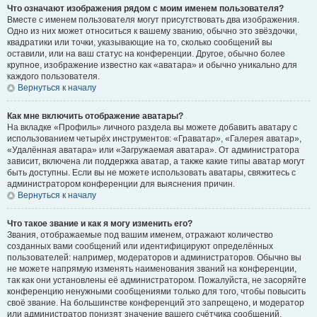
Что означают изображения рядом с моим именем пользователя?
Вместе с именем пользователя могут присутствовать два изображения.
Одно из них может относиться к вашему званию, обычно это звёздочки,
квадратики или точки, указывающие на то, сколько сообщений вы
оставили, или на ваш статус на конференции. Другое, обычно более
крупное, изображение известно как «аватара» и обычно уникально для
каждого пользователя.
Вернуться к началу
Как мне включить отображение аватары?
На вкладке «Профиль» личного раздела вы можете добавить аватару с
использованием четырёх инструментов: «Граватар», «Галерея аватар»,
«Удалённая аватара» или «Загружаемая аватара». От администратора
зависит, включена ли поддержка аватар, а также какие типы аватар могут
быть доступны. Если вы не можете использовать аватары, свяжитесь с
администратором конференции для выяснения причин.
Вернуться к началу
Что такое звание и как я могу изменить его?
Звания, отображаемые под вашим именем, отражают количество
созданных вами сообщений или идентифицируют определённых
пользователей: например, модераторов и администраторов. Обычно вы
не можете напрямую изменять наименования званий на конференции,
так как они установлены её администратором. Пожалуйста, не засоряйте
конференцию ненужными сообщениями только для того, чтобы повысить
своё звание. На большинстве конференций это запрещено, и модератор
или администратор понизят значение вашего счётчика сообщений.