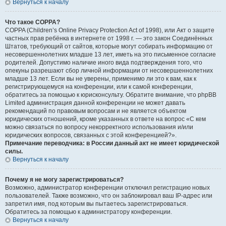
Вернуться к началу
Что такое COPPA?
COPPA (Children’s Online Privacy Protection Act of 1998), или Акт о защите
частных прав ребёнка в интернете от 1998 г. — это закон Соединённых
Штатов, требующий от сайтов, которые могут собирать информацию от
несовершеннолетних младше 13 лет, иметь на это письменное согласие
родителей. Допустимо наличие иного вида подтверждения того, что
опекуны разрешают сбор личной информации от несовершеннолетних
младше 13 лет. Если вы не уверены, применимо ли это к вам, как к
регистрирующемуся на конференции, или к самой конференции,
обратитесь за помощью к юрисконсульту. Обратите внимание, что phpBB
Limited администрация данной конференции не может давать
рекомендаций по правовым вопросам и не является объектом
юридических отношений, кроме указанных в ответе на вопрос «С кем
можно связаться по вопросу некорректного использования и/или
юридических вопросов, связанных с этой конференцией?».
Примечание переводчика: в России данный акт не имеет юридической
силы.
Вернуться к началу
Почему я не могу зарегистрироваться?
Возможно, администратор конференции отключил регистрацию новых
пользователей. Также возможно, что он заблокировал ваш IP-адрес или
запретил имя, под которым вы пытаетесь зарегистрироваться.
Обратитесь за помощью к администратору конференции.
Вернуться к началу