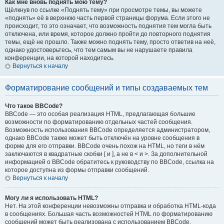
Как мне вновь поднять мою тему?
Щёлкнув по ссылке «Поднять тему» при просмотре темы, вы можете
«поднять» её в верхнюю часть первой страницы форума. Если этого не
происходит, то это означает, что возможность поднятия тем могла быть
отключена, или время, которое должно пройти до повторного поднятия
темы, ещё не прошло. Также можно поднять тему, просто ответив на неё,
однако удостоверьтесь, что тем самым вы не нарушаете правила
конференции, на которой находитесь.
Вернуться к началу
Форматирование сообщений и типы создаваемых тем
Что такое BBCode?
BBCode — это особая реализация HTML, предлагающая большие
возможности по форматированию отдельных частей сообщения.
Возможность использования BBCode определяется администратором,
однако BBCode также может быть отключён на уровне сообщения в
форме для его отправки. BBCode очень похож на HTML, но теги в нём
заключаются в квадратные скобки [ и ], а не в < и >. За дополнительной
информацией о BBCode обратитесь к руководству по BBCode, ссылка на
которое доступна из формы отправки сообщений.
Вернуться к началу
Могу ли я использовать HTML?
Нет. На этой конференции невозможны отправка и обработка HTML-кода
в сообщениях. Большая часть возможностей HTML по форматированию
сообщений может быть реализована с использованием BBCode.