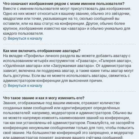
Что означают изображения рядом с моим именем пользователя?
Вместе с именем пользователя могут присутствовать два изображения.
Одно из них может относиться к вашему званию, обычно это звёздочки,
квадратики или точки, указывающие на то, сколько сообщений вы
оставили, или на ваш статус на конференции. Другое, обычно более
крупное, изображение известно как «аватара» и обычно уникально для
каждого пользователя.
Вернуться к началу
Как мне включить отображение аватары?
На вкладке «Профиль» личного раздела вы можете добавить аватару с
использованием четырёх инструментов: «Граватар», «Галерея аватар»,
«Удалённая аватара» или «Загружаемая аватара». От администратора
зависит, включена ли поддержка аватар, а также какие типы аватар могут
быть доступны. Если вы не можете использовать аватары, свяжитесь с
администратором конференции для выяснения причин.
Вернуться к началу
Что такое звание и как я могу изменить его?
Звания, отображаемые под вашим именем, отражают количество
созданных вами сообщений или идентифицируют определённых
пользователей: например, модераторов и администраторов. Обычно вы
не можете напрямую изменять наименования званий на конференции,
так как они установлены её администратором. Пожалуйста, не засоряйте
конференцию ненужными сообщениями только для того, чтобы повысить
своё звание. На большинстве конференций это запрещено, и модератор
или администратор понизят значение вашего счётчика сообщений.