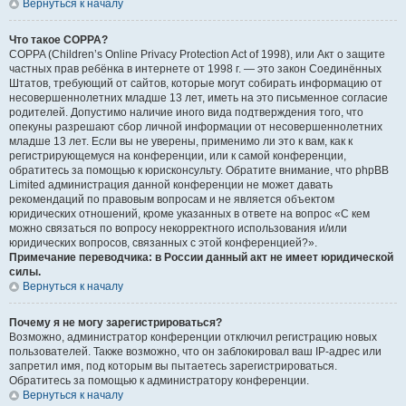
Вернуться к началу
Что такое COPPA?
COPPA (Children’s Online Privacy Protection Act of 1998), или Акт о защите
частных прав ребёнка в интернете от 1998 г. — это закон Соединённых
Штатов, требующий от сайтов, которые могут собирать информацию от
несовершеннолетних младше 13 лет, иметь на это письменное согласие
родителей. Допустимо наличие иного вида подтверждения того, что
опекуны разрешают сбор личной информации от несовершеннолетних
младше 13 лет. Если вы не уверены, применимо ли это к вам, как к
регистрирующемуся на конференции, или к самой конференции,
обратитесь за помощью к юрисконсульту. Обратите внимание, что phpBB
Limited администрация данной конференции не может давать
рекомендаций по правовым вопросам и не является объектом
юридических отношений, кроме указанных в ответе на вопрос «С кем
можно связаться по вопросу некорректного использования и/или
юридических вопросов, связанных с этой конференцией?».
Примечание переводчика: в России данный акт не имеет юридической
силы.
Вернуться к началу
Почему я не могу зарегистрироваться?
Возможно, администратор конференции отключил регистрацию новых
пользователей. Также возможно, что он заблокировал ваш IP-адрес или
запретил имя, под которым вы пытаетесь зарегистрироваться.
Обратитесь за помощью к администратору конференции.
Вернуться к началу