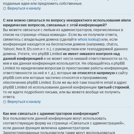
поданные идеи или предложить собственные.
Вернуться к началу
С кем можно связаться по вопросу некорректного использования и/или
юридических вопросов, связанных с этой конференцией?
Вы можете связаться с любым из администраторов, перечисленных в
списке на странице «Наша команда». Если вы не получили ответа,
свяжитесь с владельцем домена (сделайте
whois lookup
) или, если
конференция находится на бесплатном домене (например, chat.ru,
Yahoo!, free.fr, f2s.com и т. п.), с руководством или техподдержкой данного
домена. Учтите, что phpBB Limited
не имеет никакого контроля над
данной конференцией
и не может нести никакой ответственности за то,
кем и как данная конференция используется. Не обращайтесь к phpBB
Limited по юридическим вопросам (о приостановке работы конференции,
ответственности за неё и т. д.), которые
не относятся напрямую
к сайту
phpBB.com или которые частично относятся к программному
обеспечению phpBB Limited. Если же вы всё-таки пошлёте email в адрес
phpBB Limited об использовании данной конференции
третьей стороной
,
то не ждите подробного письма, или вы можете вообще не получить
ответа.
Вернуться к началу
Как мне связаться с администратором конференции?
Все пользователи данной конференции могут использовать
соответствующую форму на странице «Связаться с администрацией»,
если данная функция включена администратором.
Зарегистрированные пользователи также могут воспользоваться