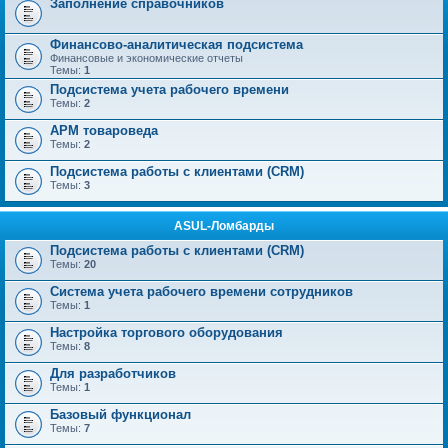
Заполнение справочников
Финансово-аналитическая подсистема
Финансовые и экономические отчеты
Темы:
1
Подсистема учета рабочего времени
Темы:
2
АРМ товароведа
Темы:
2
Подсистема работы с клиентами (CRM)
Темы:
3
ASUL-Ломбарды
Подсистема работы с клиентами (CRM)
Темы:
20
Система учета рабочего времени сотрудников
Темы:
1
Настройка торгового оборудования
Темы:
8
Для разработчиков
Темы:
1
Базовый функционал
Темы:
7