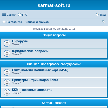
sarmat-soft.ru
Ссылки
FAQ
Вход
На главную
Список форумов
ои
Текущее время: 09 авг 2026, 03:15
ск
Общие вопросы
О форуме
Темы:
1
Юридические вопросы
Темы:
2
Специальное торговое оборудование
Считыватели магнитных карт (MSR)
Темы:
1
Принтеры штрих-кодов Zebra
Темы:
1
ККМ - кассовые аппараты
Темы:
1
Sarmat-Торговля