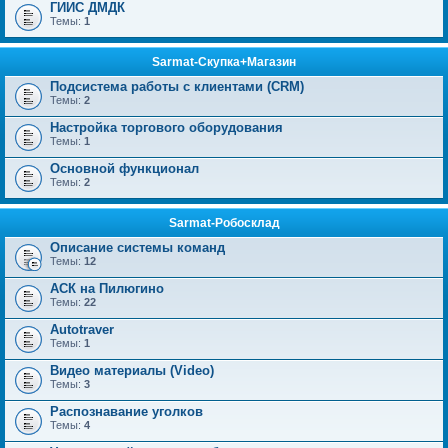
ГИИС ДМДК
Темы:
1
Sarmat-Скупка+Магазин
Подсистема работы с клиентами (CRM)
Темы:
2
Настройка торгового оборудования
Темы:
1
Основной функционал
Темы:
2
Sarmat-Робосклад
Описание системы команд
Темы:
12
АСК на Пилюгино
Темы:
22
Autotraver
Темы:
1
Видео материалы (Video)
Темы:
3
Распознавание уголков
Темы:
4