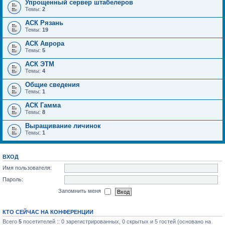
Упрощенный сервер штабелеров
Темы:
2
АСК Рязань
Темы:
19
АСК Аврора
Темы:
5
АСК ЭТМ
Темы:
4
Общие сведения
Темы:
1
АСК Гамма
Темы:
8
Выращивание личинок
Темы:
1
ВХОД
Имя пользователя:
Пароль:
Запомнить меня
КТО СЕЙЧАС НА КОНФЕРЕНЦИИ
Всего
5
посетителей :: 0 зарегистрированных, 0 скрытых и 5 гостей (основано на