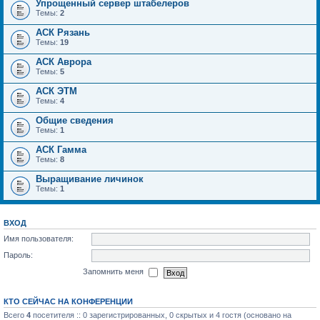
Упрощенный сервер штабелеров
Темы:
2
АСК Рязань
Темы:
19
АСК Аврора
Темы:
5
АСК ЭТМ
Темы:
4
Общие сведения
Темы:
1
АСК Гамма
Темы:
8
Выращивание личинок
Темы:
1
ВХОД
Имя пользователя:
Пароль:
Запомнить меня
КТО СЕЙЧАС НА КОНФЕРЕНЦИИ
Всего
4
посетителя :: 0 зарегистрированных, 0 скрытых и 4 гостя (основано на