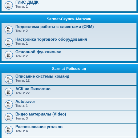
ГИИС ДМДК
Темы:
1
Sarmat-Скупка+Магазин
Подсистема работы с клиентами (CRM)
Темы:
2
Настройка торгового оборудования
Темы:
1
Основной функционал
Темы:
2
Sarmat-Робосклад
Описание системы команд
Темы:
12
АСК на Пилюгино
Темы:
22
Autotraver
Темы:
1
Видео материалы (Video)
Темы:
3
Распознавание уголков
Темы:
4