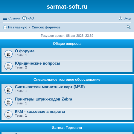
sarmat-soft.ru
Ссылки
FAQ
Вход
На главную
Список форумов
ои
Текущее время: 08 авг 2026, 23:39
ск
Общие вопросы
О форуме
Темы:
1
Юридические вопросы
Темы:
2
Специальное торговое оборудование
Считыватели магнитных карт (MSR)
Темы:
1
Принтеры штрих-кодов Zebra
Темы:
1
ККМ - кассовые аппараты
Темы:
1
Sarmat-Торговля