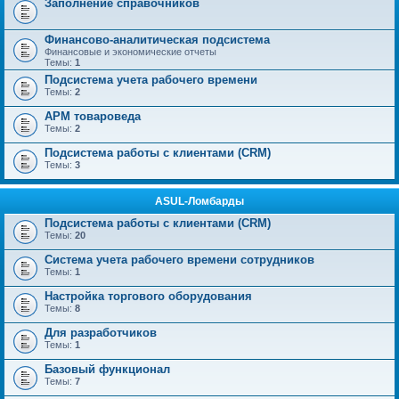
Заполнение справочников
Финансово-аналитическая подсистема
Финансовые и экономические отчеты
Темы:
1
Подсистема учета рабочего времени
Темы:
2
АРМ товароведа
Темы:
2
Подсистема работы с клиентами (CRM)
Темы:
3
ASUL-Ломбарды
Подсистема работы с клиентами (CRM)
Темы:
20
Система учета рабочего времени сотрудников
Темы:
1
Настройка торгового оборудования
Темы:
8
Для разработчиков
Темы:
1
Базовый функционал
Темы:
7