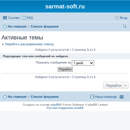
sarmat-soft.ru
Ссылки
FAQ
Вход
На главную
Список форумов
ои
Активные темы
ск
Перейти к расширенному поиску
Найдено 0 результатов • Страница
1
из
1
Подходящих тем или сообщений не найдено.
Показать сообщения за
Найдено 0 результатов • Страница
1
из
1
Перейти
На главную
Список форумов
Наша команда
Создано на основе
phpBB
® Forum Software © phpBB Limited
Русская поддержка phpBB