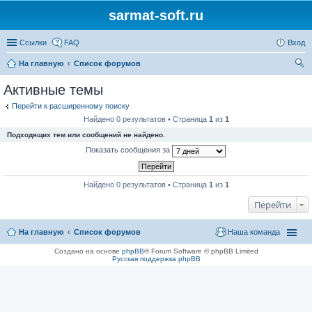
sarmat-soft.ru
Ссылки
FAQ
Вход
На главную
Список форумов
ои
Активные темы
ск
Перейти к расширенному поиску
Найдено 0 результатов • Страница
1
из
1
Подходящих тем или сообщений не найдено.
Показать сообщения за
Найдено 0 результатов • Страница
1
из
1
Перейти
На главную
Список форумов
Наша команда
Создано на основе
phpBB
® Forum Software © phpBB Limited
Русская поддержка phpBB