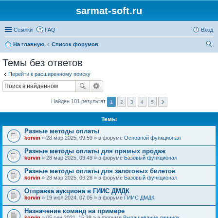
sarmat-soft.ru
Ссылки
FAQ
Вход
На главную
Список форумов
ои
Темы без ответов
ск
Перейти к расширенному поиску
Найден 101 результат
1
2
3
4
5
Темы
Разные методы оплаты
korvin
» 28 мар 2025, 09:59 » в форуме
Основной функционал
Разные методы оплаты для прямых продаж
korvin
» 28 мар 2025, 09:49 » в форуме
Базовый функционал
Разные методы оплаты для залоговых билетов
korvin
» 28 мар 2025, 09:28 » в форуме
Базовый функционал
Отправка аукциона в ГИИС ДМДК
korvin
» 19 июл 2024, 07:05 » в форуме
ГИИС ДМДК
Назначение команд на примере
korvin
» 05 сен 2021, 15:38 » в форуме
Выращивание личинок