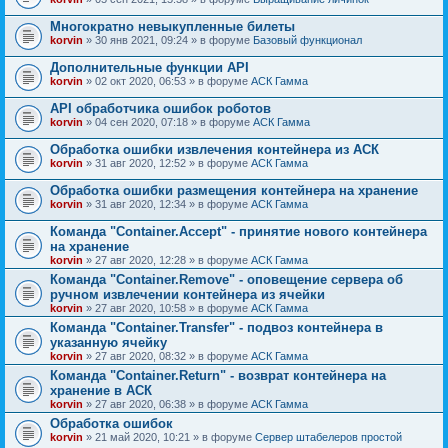
Многократно невыкупленные билеты
korvin
» 30 янв 2021, 09:24 » в форуме
Базовый функционал
Дополнительные функции API
korvin
» 02 окт 2020, 06:53 » в форуме
АСК Гамма
API обработчика ошибок роботов
korvin
» 04 сен 2020, 07:18 » в форуме
АСК Гамма
Обработка ошибки извлечения контейнера из АСК
korvin
» 31 авг 2020, 12:52 » в форуме
АСК Гамма
Обработка ошибки размещения контейнера на хранение
korvin
» 31 авг 2020, 12:34 » в форуме
АСК Гамма
Команда "Container.Accept" - принятие нового контейнера
на хранение
korvin
» 27 авг 2020, 12:28 » в форуме
АСК Гамма
Команда "Container.Remove" - оповещение сервера об
ручном извлечении контейнера из ячейки
korvin
» 27 авг 2020, 10:58 » в форуме
АСК Гамма
Команда "Container.Transfer" - подвоз контейнера в
указанную ячейку
korvin
» 27 авг 2020, 08:32 » в форуме
АСК Гамма
Команда "Container.Return" - возврат контейнера на
хранение в АСК
korvin
» 27 авг 2020, 06:38 » в форуме
АСК Гамма
Обработка ошибок
korvin
» 21 май 2020, 10:21 » в форуме
Сервер штабелеров простой