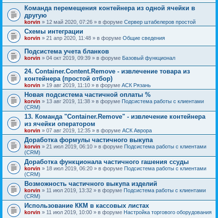
Команда перемещения контейнера из одной ячейки в
другую
korvin
» 12 май 2020, 07:26 » в форуме
Сервер штабелеров простой
Схемы интеграции
korvin
» 21 апр 2020, 11:48 » в форуме
Общие сведения
Подсистема учета бланков
korvin
» 04 окт 2019, 09:39 » в форуме
Базовый функционал
24. Container.Content.Remove - извлечение товара из
контейнера (простой отбор)
korvin
» 19 авг 2019, 11:10 » в форуме
АСК Рязань
Новая подсистема частичной оплаты %
korvin
» 13 авг 2019, 11:38 » в форуме
Подсистема работы с клиентами
(CRM)
13. Команда "Container.Remove" - извлечение контейнера
из ячейки оператором
korvin
» 07 авг 2019, 12:35 » в форуме
АСК Аврора
Доработка формулы частичного выкупа
korvin
» 21 июл 2019, 06:10 » в форуме
Подсистема работы с клиентами
(CRM)
Доработка функционала частичного гашения ссуды
korvin
» 18 июл 2019, 06:20 » в форуме
Подсистема работы с клиентами
(CRM)
Возможность частичного выкупа изделий
korvin
» 11 июл 2019, 13:32 » в форуме
Подсистема работы с клиентами
(CRM)
Использование ККМ в кассовых листах
korvin
» 11 июл 2019, 10:00 » в форуме
Настройка торгового оборудования