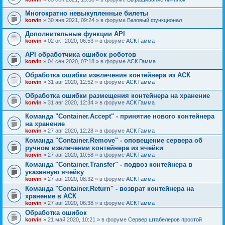
Многократно невыкупленные билеты
korvin
» 30 янв 2021, 09:24 » в форуме
Базовый функционал
Дополнительные функции API
korvin
» 02 окт 2020, 06:53 » в форуме
АСК Гамма
API обработчика ошибок роботов
korvin
» 04 сен 2020, 07:18 » в форуме
АСК Гамма
Обработка ошибки извлечения контейнера из АСК
korvin
» 31 авг 2020, 12:52 » в форуме
АСК Гамма
Обработка ошибки размещения контейнера на хранение
korvin
» 31 авг 2020, 12:34 » в форуме
АСК Гамма
Команда "Container.Accept" - принятие нового контейнера
на хранение
korvin
» 27 авг 2020, 12:28 » в форуме
АСК Гамма
Команда "Container.Remove" - оповещение сервера об
ручном извлечении контейнера из ячейки
korvin
» 27 авг 2020, 10:58 » в форуме
АСК Гамма
Команда "Container.Transfer" - подвоз контейнера в
указанную ячейку
korvin
» 27 авг 2020, 08:32 » в форуме
АСК Гамма
Команда "Container.Return" - возврат контейнера на
хранение в АСК
korvin
» 27 авг 2020, 06:38 » в форуме
АСК Гамма
Обработка ошибок
korvin
» 21 май 2020, 10:21 » в форуме
Сервер штабелеров простой