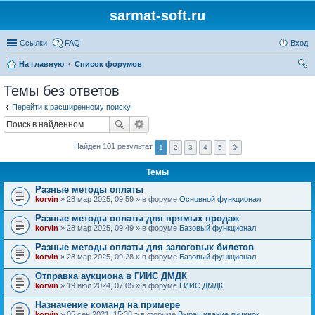
sarmat-soft.ru
Ссылки
FAQ
Вход
На главную
Список форумов
ои
Темы без ответов
ск
Перейти к расширенному поиску
Найден 101 результат
1
2
3
4
5
Темы
Разные методы оплаты
korvin
» 28 мар 2025, 09:59 » в форуме
Основной функционал
Разные методы оплаты для прямых продаж
korvin
» 28 мар 2025, 09:49 » в форуме
Базовый функционал
Разные методы оплаты для залоговых билетов
korvin
» 28 мар 2025, 09:28 » в форуме
Базовый функционал
Отправка аукциона в ГИИС ДМДК
korvin
» 19 июл 2024, 07:05 » в форуме
ГИИС ДМДК
Назначение команд на примере
korvin
» 05 сен 2021, 15:38 » в форуме
Выращивание личинок