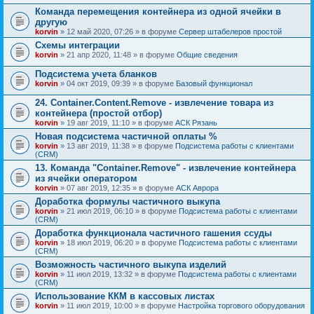
Команда перемещения контейнера из одной ячейки в
другую
korvin
» 12 май 2020, 07:26 » в форуме
Сервер штабелеров простой
Схемы интеграции
korvin
» 21 апр 2020, 11:48 » в форуме
Общие сведения
Подсистема учета бланков
korvin
» 04 окт 2019, 09:39 » в форуме
Базовый функционал
24. Container.Content.Remove - извлечение товара из
контейнера (простой отбор)
korvin
» 19 авг 2019, 11:10 » в форуме
АСК Рязань
Новая подсистема частичной оплаты %
korvin
» 13 авг 2019, 11:38 » в форуме
Подсистема работы с клиентами
(CRM)
13. Команда "Container.Remove" - извлечение контейнера
из ячейки оператором
korvin
» 07 авг 2019, 12:35 » в форуме
АСК Аврора
Доработка формулы частичного выкупа
korvin
» 21 июл 2019, 06:10 » в форуме
Подсистема работы с клиентами
(CRM)
Доработка функционала частичного гашения ссуды
korvin
» 18 июл 2019, 06:20 » в форуме
Подсистема работы с клиентами
(CRM)
Возможность частичного выкупа изделий
korvin
» 11 июл 2019, 13:32 » в форуме
Подсистема работы с клиентами
(CRM)
Использование ККМ в кассовых листах
korvin
» 11 июл 2019, 10:00 » в форуме
Настройка торгового оборудования