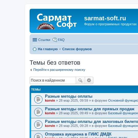
sarmat-soft.ru
Форум о программных продуктах 
Ссылки
FAQ
На главную
Список форумов
Темы без ответов
Перейти к расширенному поиску
ТЕМЫ
Разные методы оплаты
korvin
» 28 мар 2025, 09:59 » в форуме
Основной функци
Разные методы оплаты для прямых продаж
korvin
» 28 мар 2025, 09:49 » в форуме
Базовый функцион
Разные методы оплаты для залоговых билет
korvin
» 28 мар 2025, 09:28 » в форуме
Базовый функцион
Отправка аукциона в ГИИС ДМДК