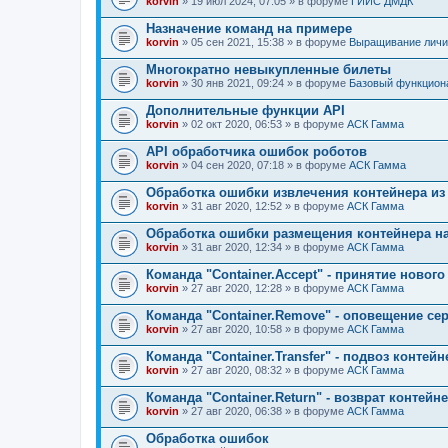
korvin
» 19 июл 2024, 07:05 » в форуме
ГИИС ДМДК
Назначение команд на примере
korvin
» 05 сен 2021, 15:38 » в форуме
Выращивание личи
Многократно невыкупленные билеты
korvin
» 30 янв 2021, 09:24 » в форуме
Базовый функцион
Дополнительные функции API
korvin
» 02 окт 2020, 06:53 » в форуме
АСК Гамма
API обработчика ошибок роботов
korvin
» 04 сен 2020, 07:18 » в форуме
АСК Гамма
Обработка ошибки извлечения контейнера из
korvin
» 31 авг 2020, 12:52 » в форуме
АСК Гамма
Обработка ошибки размещения контейнера на
korvin
» 31 авг 2020, 12:34 » в форуме
АСК Гамма
Команда "Container.Accept" - принятие новог
korvin
» 27 авг 2020, 12:28 » в форуме
АСК Гамма
Команда "Container.Remove" - оповещение се
korvin
» 27 авг 2020, 10:58 » в форуме
АСК Гамма
Команда "Container.Transfer" - подвоз контей
korvin
» 27 авг 2020, 08:32 » в форуме
АСК Гамма
Команда "Container.Return" - возврат контейн
korvin
» 27 авг 2020, 06:38 » в форуме
АСК Гамма
Обработка ошибок