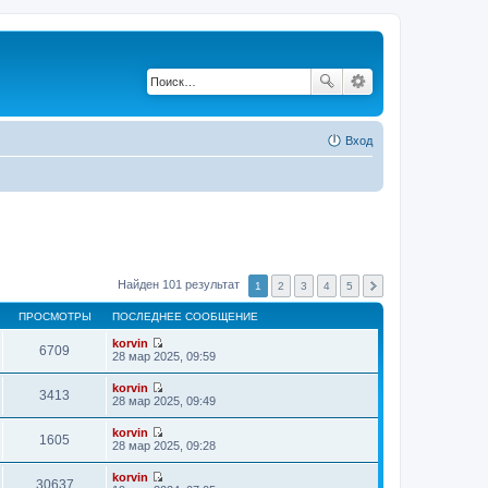
Вход
Найден 101 результат
1
2
3
4
5
ПРОСМОТРЫ
ПОСЛЕДНЕЕ СООБЩЕНИЕ
korvin
6709
П
28 мар 2025, 09:59
е
р
korvin
е
3413
П
28 мар 2025, 09:49
й
е
т
р
korvin
и
е
1605
П
28 мар 2025, 09:28
к
й
е
п
т
р
о
korvin
и
е
30637
с