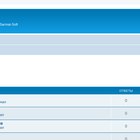
Sarmat-Soft
ОТВЕТЫ
0
онал
0
ал
ов
0
ал
0