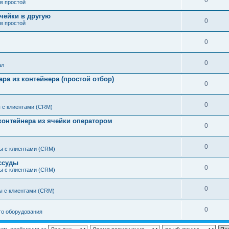
0
в простой
чейки в другую
0
в простой
0
0
ал
вара из контейнера (простой отбор)
0
0
 с клиентами (CRM)
 контейнера из ячейки оператором
0
0
ы с клиентами (CRM)
ссуды
0
ы с клиентами (CRM)
0
ы с клиентами (CRM)
0
го оборудования
ать сообщения за