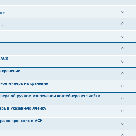
0
нок
0
ал
0
0
 АСК
0
 хранение
0
о контейнера на хранение
0
рвера об ручном извлечении контейнера из ячейки
0
нера в указанную ячейку
0
ера на хранение в АСК
0