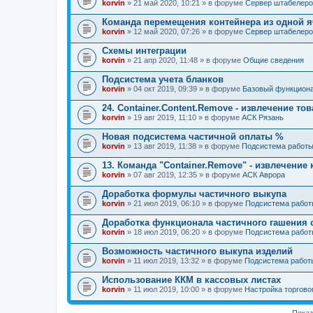
korvin
» 21 май 2020, 10:21 » в форуме
Сервер штабелеро
Команда перемещения контейнера из одной я
korvin
» 12 май 2020, 07:26 » в форуме
Сервер штабелеро
Схемы интеграции
korvin
» 21 апр 2020, 11:48 » в форуме
Общие сведения
Подсистема учета бланков
korvin
» 04 окт 2019, 09:39 » в форуме
Базовый функцион
24. Container.Content.Remove - извлечение то
korvin
» 19 авг 2019, 11:10 » в форуме
АСК Рязань
Новая подсистема частичной оплаты %
korvin
» 13 авг 2019, 11:38 » в форуме
Подсистема работы
13. Команда "Container.Remove" - извлечение
korvin
» 07 авг 2019, 12:35 » в форуме
АСК Аврора
Доработка формулы частичного выкупа
korvin
» 21 июл 2019, 06:10 » в форуме
Подсистема работ
Доработка функционала частичного гашения 
korvin
» 18 июл 2019, 06:20 » в форуме
Подсистема работ
Возможность частичного выкупа изделий
korvin
» 11 июл 2019, 13:32 » в форуме
Подсистема работ
Использование ККМ в кассовых листах
korvin
» 11 июл 2019, 10:00 » в форуме
Настройка торгово
Показ