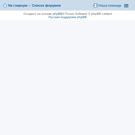
На главную
Список форумов
Наша команда
Создано на основе
phpBB
® Forum Software © phpBB Limited
Русская поддержка phpBB