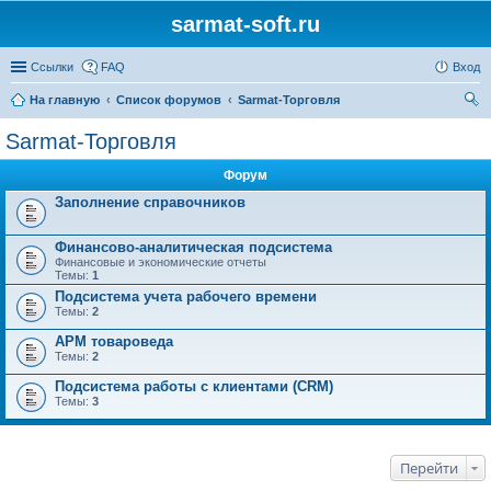
sarmat-soft.ru
Ссылки
FAQ
Вход
На главную
Список форумов
Sarmat-Торговля
ои
Sarmat-Торговля
ск
Форум
Заполнение справочников
Финансово-аналитическая подсистема
Финансовые и экономические отчеты
Темы:
1
Подсистема учета рабочего времени
Темы:
2
АРМ товароведа
Темы:
2
Подсистема работы с клиентами (CRM)
Темы:
3
Перейти