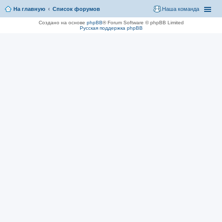
На главную
Список форумов
Наша команда
Создано на основе
phpBB
® Forum Software © phpBB Limited
Русская поддержка phpBB