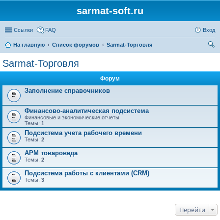
sarmat-soft.ru
Ссылки
FAQ
Вход
На главную
Список форумов
Sarmat-Торговля
ои
Sarmat-Торговля
ск
Форум
Заполнение справочников
Финансово-аналитическая подсистема
Финансовые и экономические отчеты
Темы:
1
Подсистема учета рабочего времени
Темы:
2
АРМ товароведа
Темы:
2
Подсистема работы с клиентами (CRM)
Темы:
3
Перейти