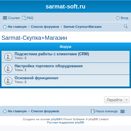
sarmat-soft.ru
Ссылки
FAQ
Вход
На главную
Список форумов
Sarmat-Скупка+Магазин
ои
Sarmat-Скупка+Магазин
ск
Форум
Подсистема работы с клиентами (CRM)
Темы:
2
Настройка торгового оборудования
Темы:
1
Основной функционал
Темы:
2
Перейти
На главную
Список форумов
Наша команда
Создано на основе
phpBB
® Forum Software © phpBB Limited
Русская поддержка phpBB