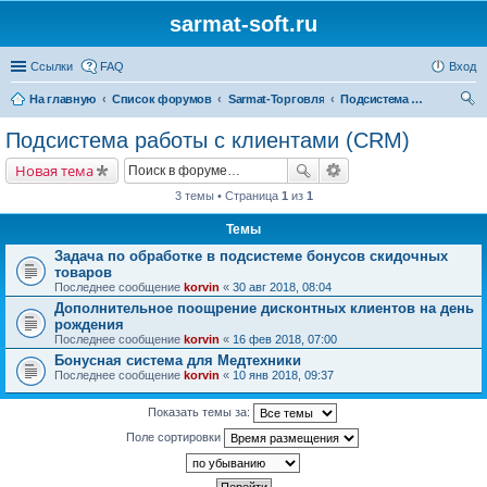
sarmat-soft.ru
Ссылки
FAQ
Вход
На главную
Список форумов
Sarmat-Торговля
Подсистема работы с клиентами (CRM)
ои
Подсистема работы с клиентами (CRM)
ск
Новая тема
3 темы • Страница
1
из
1
Темы
Задача по обработке в подсистеме бонусов скидочных
товаров
Последнее сообщение
korvin
«
30 авг 2018, 08:04
Дополнительное поощрение дисконтных клиентов на день
рождения
Последнее сообщение
korvin
«
16 фев 2018, 07:00
Бонусная система для Медтехники
Последнее сообщение
korvin
«
10 янв 2018, 09:37
Показать темы за:
Поле сортировки