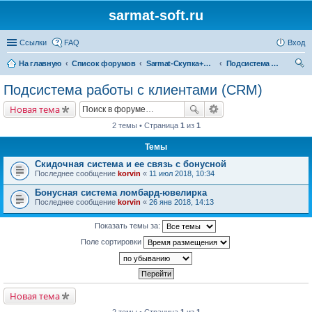
sarmat-soft.ru
Ссылки
FAQ
Вход
На главную
Список форумов
Sarmat-Скупка+Магазин
Подсистема работы с клиентами (CRM)
ои
Подсистема работы с клиентами (CRM)
ск
Новая тема
2 темы • Страница
1
из
1
Темы
Скидочная система и ее связь с бонусной
Последнее сообщение
korvin
«
11 июл 2018, 10:34
Бонусная система ломбард-ювелирка
Последнее сообщение
korvin
«
26 янв 2018, 14:13
Показать темы за:
Поле сортировки
Новая тема