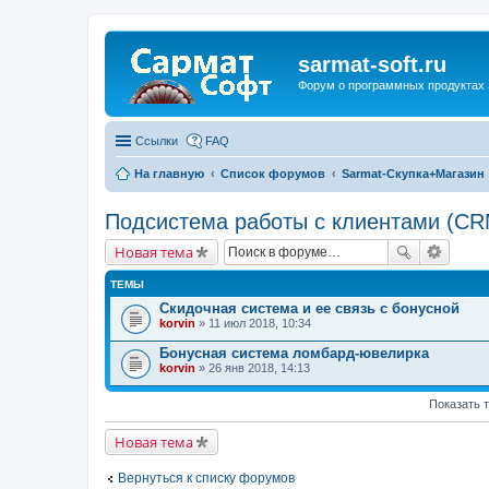
sarmat-soft.ru
Форум о программных продуктах 
Ссылки
FAQ
На главную
Список форумов
Sarmat-Скупка+Магазин
Подсистема работы с клиентами (CR
Новая тема
ТЕМЫ
Скидочная система и ее связь с бонусной
korvin
» 11 июл 2018, 10:34
Бонусная система ломбард-ювелирка
korvin
» 26 янв 2018, 14:13
Показать 
Новая тема
Вернуться к списку форумов