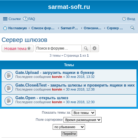
sarmat-soft.ru
Ссылки
FAQ
Вход
На главную
Список форумов
Sarmat-Робосклад
Описание системы команд
Сервер шлюзов
ои
Сервер шлюзов
ск
Новая тема
3 темы • Страница
1
из
1
Темы
Gate.Upload - загрузить ящики в бункер
Последнее сообщение
korvin
«
30 янв 2018, 13:32
Gate.Close&Test - закрыть шлюзы и проверить ящики в них
Последнее сообщение
korvin
«
30 янв 2018, 12:38
Gate.Open - открыть шлюз
Последнее сообщение
korvin
«
30 янв 2018, 12:30
Показать темы за:
Поле сортировки