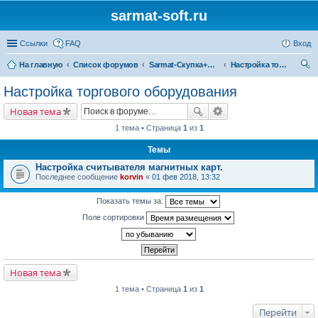
sarmat-soft.ru
Ссылки
FAQ
Вход
На главную
Список форумов
Sarmat-Скупка+Магазин
Настройка торгового оборудования
ои
Настройка торгового оборудования
ск
Новая тема
1 тема • Страница
1
из
1
Темы
Настройка считывателя магнитных карт.
Последнее сообщение
korvin
«
01 фев 2018, 13:32
Показать темы за:
Поле сортировки
Новая тема
1 тема • Страница
1
из
1
Перейти