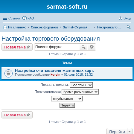
sarmat-soft.ru
Ссылки
FAQ
Вход
На главную
Список форумов
Sarmat-Скупка+Магазин
Настройка торгового оборудования
ои
Настройка торгового оборудования
ск
Новая тема
1 тема • Страница
1
из
1
Темы
Настройка считывателя магнитных карт.
Последнее сообщение
korvin
«
01 фев 2018, 13:32
Показать темы за:
Поле сортировки
Новая тема
1 тема • Страница
1
из
1
Перейти