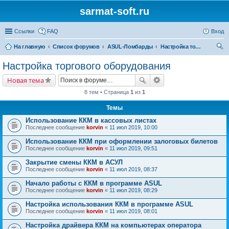
sarmat-soft.ru
Ссылки
FAQ
Вход
На главную
Список форумов
ASUL-Ломбарды
Настройка торгового оборудования
ои
Настройка торгового оборудования
ск
Новая тема
8 тем • Страница
1
из
1
Темы
Использование ККМ в кассовых листах
Последнее сообщение
korvin
«
11 июл 2019, 10:00
Использование ККМ при оформлении залоговых билетов
Последнее сообщение
korvin
«
11 июл 2019, 09:51
Закрытие смены ККМ в АСУЛ
Последнее сообщение
korvin
«
11 июл 2019, 08:37
Начало работы с ККМ в программе ASUL
Последнее сообщение
korvin
«
11 июл 2019, 08:29
Настройка использования ККМ в программе ASUL
Последнее сообщение
korvin
«
11 июл 2019, 08:01
Настройка драйвера ККМ на компьютерах оператора