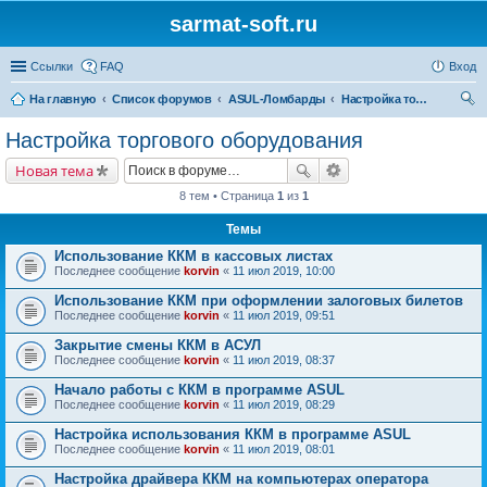
sarmat-soft.ru
Ссылки
FAQ
Вход
На главную
Список форумов
ASUL-Ломбарды
Настройка торгового оборудования
ои
Настройка торгового оборудования
ск
Новая тема
8 тем • Страница
1
из
1
Темы
Использование ККМ в кассовых листах
Последнее сообщение
korvin
«
11 июл 2019, 10:00
Использование ККМ при оформлении залоговых билетов
Последнее сообщение
korvin
«
11 июл 2019, 09:51
Закрытие смены ККМ в АСУЛ
Последнее сообщение
korvin
«
11 июл 2019, 08:37
Начало работы с ККМ в программе ASUL
Последнее сообщение
korvin
«
11 июл 2019, 08:29
Настройка использования ККМ в программе ASUL
Последнее сообщение
korvin
«
11 июл 2019, 08:01
Настройка драйвера ККМ на компьютерах оператора