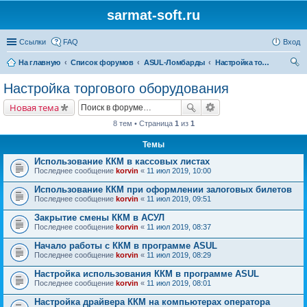
sarmat-soft.ru
Ссылки
FAQ
Вход
На главную
Список форумов
ASUL-Ломбарды
Настройка торгового оборудования
ои
Настройка торгового оборудования
ск
Новая тема
8 тем • Страница
1
из
1
Темы
Использование ККМ в кассовых листах
Последнее сообщение
korvin
«
11 июл 2019, 10:00
Использование ККМ при оформлении залоговых билетов
Последнее сообщение
korvin
«
11 июл 2019, 09:51
Закрытие смены ККМ в АСУЛ
Последнее сообщение
korvin
«
11 июл 2019, 08:37
Начало работы с ККМ в программе ASUL
Последнее сообщение
korvin
«
11 июл 2019, 08:29
Настройка использования ККМ в программе ASUL
Последнее сообщение
korvin
«
11 июл 2019, 08:01
Настройка драйвера ККМ на компьютерах оператора