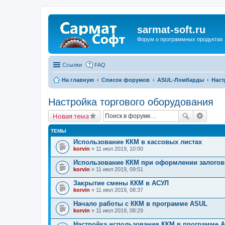
sarmat-soft.ru
Форум о программных продуктах 
Ссылки
FAQ
На главную
Список форумов
ASUL-Ломбарды
Наст
Настройка торгового оборудования
Новая тема
ТЕМЫ
Использование ККМ в кассовых листах
korvin
» 11 июл 2019, 10:00
Использование ККМ при оформлении залогов
korvin
» 11 июл 2019, 09:51
Закрытие смены ККМ в АСУЛ
korvin
» 11 июл 2019, 08:37
Начало работы с ККМ в программе ASUL
korvin
» 11 июл 2019, 08:29
Настройка использования ККМ в программе 