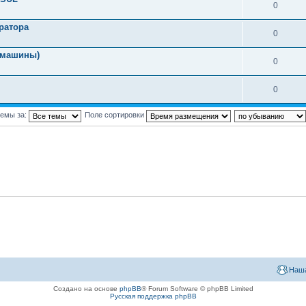
0
ратора
0
 машины)
0
0
темы за:
Поле сортировки
Наша
Создано на основе
phpBB
® Forum Software © phpBB Limited
Русская поддержка phpBB