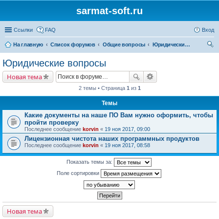
sarmat-soft.ru
Ссылки
FAQ
Вход
На главную
Список форумов
Общие вопросы
Юридические вопросы
ои
Юридические вопросы
ск
Новая тема
2 темы • Страница
1
из
1
Темы
Какие документы на наше ПО Вам нужно оформить, чтобы
пройти проверку
Последнее сообщение
korvin
«
19 ноя 2017, 09:00
Лицензионная чистота наших программных продуктов
Последнее сообщение
korvin
«
19 ноя 2017, 08:58
Показать темы за:
Поле сортировки
Новая тема