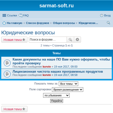
sarmat-soft.ru
Ссылки
FAQ
Вход
На главную
Список форумов
Общие вопросы
Юридические вопросы
ои
Юридические вопросы
ск
Новая тема
2 темы • Страница
1
из
1
Темы
Какие документы на наше ПО Вам нужно оформить, чтобы
пройти проверку
Последнее сообщение
korvin
«
19 ноя 2017, 09:00
Лицензионная чистота наших программных продуктов
Последнее сообщение
korvin
«
19 ноя 2017, 08:58
Показать темы за:
Поле сортировки
Новая тема