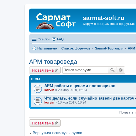
sarmat-soft.ru
Форум о программных продуктах 
Ссылки
FAQ
На главную
Список форумов
Sarmat-Торговля
АРМ 
АРМ товароведа
Новая тема
ТЕМЫ
АРМ работы с ценами поставщиков
korvin
» 20 мар 2018, 16:13
Что делать, если случайно завели две карточк
korvin
» 18 ноя 2017, 18:24
Показать 
Новая тема
Вернуться к списку форумов