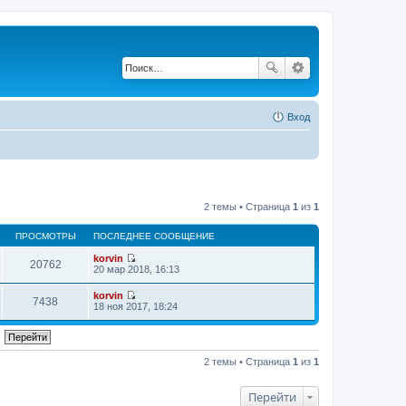
Вход
2 темы • Страница
1
из
1
ПРОСМОТРЫ
ПОСЛЕДНЕЕ СООБЩЕНИЕ
korvin
20762
П
20 мар 2018, 16:13
е
р
korvin
е
7438
П
18 ноя 2017, 18:24
й
е
т
р
и
е
к
й
п
т
2 темы • Страница
1
из
1
о
и
с
к
л
п
Перейти
е
о