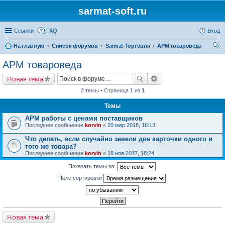
sarmat-soft.ru
Ссылки
FAQ
Вход
На главную
Список форумов
Sarmat-Торговля
АРМ товароведа
ои
АРМ товароведа
ск
Новая тема
2 темы • Страница
1
из
1
Темы
АРМ работы с ценами поставщиков
Последнее сообщение
korvin
«
20 мар 2018, 16:13
Что делать, если случайно завели две карточки одного и
того же товара?
Последнее сообщение
korvin
«
18 ноя 2017, 18:24
Показать темы за:
Поле сортировки
Новая тема