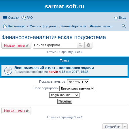
sarmat-soft.ru
Ссылки
FAQ
Вход
На главную
Список форумов
Sarmat-Торговля
Финансово-аналитическая подсистема
ои
Финансово-аналитическая подсистема
ск
Новая тема
1 тема • Страница
1
из
1
Темы
Экономический отчет - постановка задачи
Последнее сообщение
korvin
«
18 ноя 2017, 15:36
Показать темы за:
Поле сортировки
Новая тема
1 тема • Страница
1
из
1
Перейти