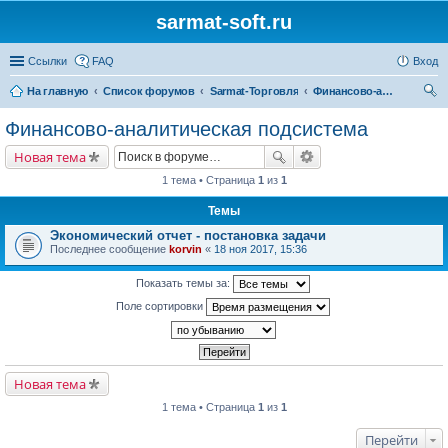
sarmat-soft.ru
Ссылки
FAQ
Вход
На главную
Список форумов
Sarmat-Торговля
Финансово-аналитическая подсистема
ои
Финансово-аналитическая подсистема
ск
Новая тема
1 тема • Страница
1
из
1
Темы
Экономический отчет - постановка задачи
Последнее сообщение
korvin
«
18 ноя 2017, 15:36
Показать темы за:
Поле сортировки
Новая тема
1 тема • Страница
1
из
1
Перейти