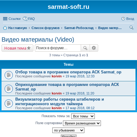
sarmat-soft.ru
Ссылки
FAQ
Вход
На главную
Список форумов
Sarmat-Робосклад
Видео материалы (Video)
ои
Видео материалы (Video)
ск
Новая тема
3 темы • Страница
1
из
1
Темы
Отбор товара в программе оператора АСК Sarmat_op
Последнее сообщение
korvin
«
19 мар 2018, 12:33
Оприходование товара в программе оператора АСК
Sarmat_op
Последнее сообщение
korvin
«
19 мар 2018, 11:20
Визуализатор работы сервера штабелеров и
интеграционного модуля таймера
Последнее сообщение
korvin
«
17 мар 2018, 08:12
Показать темы за:
Поле сортировки