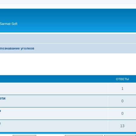
Sarmat-Soft
познавание уголков
ОТВЕТЫ
1
ети
0
о
0
в
13