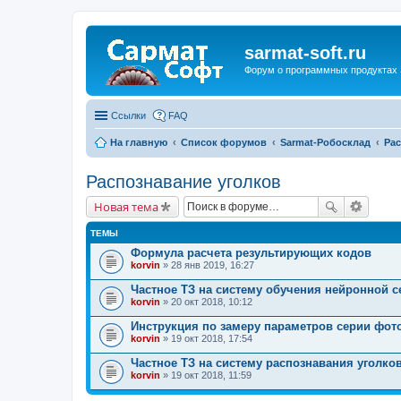
sarmat-soft.ru
Форум о программных продуктах 
Ссылки
FAQ
На главную
Список форумов
Sarmat-Робосклад
Рас
Распознавание уголков
Новая тема
ТЕМЫ
Формула расчета результирующих кодов
korvin
» 28 янв 2019, 16:27
Частное ТЗ на систему обучения нейронной с
korvin
» 20 окт 2018, 10:12
Инструкция по замеру параметров серии фот
korvin
» 19 окт 2018, 17:54
Частное ТЗ на систему распознавания уголко
korvin
» 19 окт 2018, 11:59