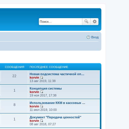
Вход
СООБЩЕНИЯ
ПОСЛЕДНЕЕ СООБЩЕНИЕ
Новая подсистема частичной оп…
22
korvin
П
13 авг 2019, 11:38
е
р
Концепция системы
1
е
korvin
й
П
19 ноя 2017, 17:38
т
е
и
р
Использование ККМ в кассовых …
8
к
е
korvin
п
й
П
11 июл 2019, 10:00
о
т
е
с
и
р
Документ "Передача ценностей"
л
1
к
е
korvin
е
п
й
П
08 авг 2018, 07:27
д
о
т
е
н