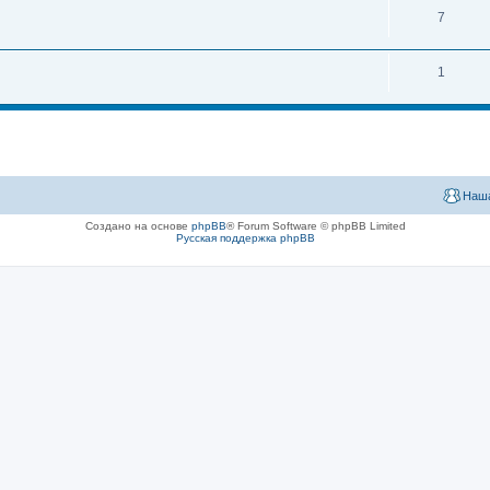
7
1
Наша
Создано на основе
phpBB
® Forum Software © phpBB Limited
Русская поддержка phpBB