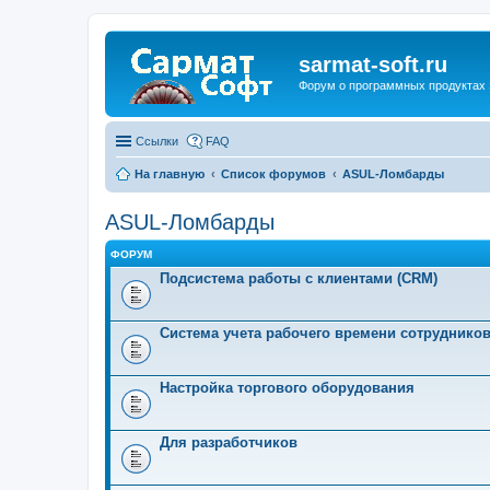
sarmat-soft.ru
Форум о программных продуктах 
Ссылки
FAQ
На главную
Список форумов
ASUL-Ломбарды
ASUL-Ломбарды
ФОРУМ
Подсистема работы с клиентами (CRM)
Система учета рабочего времени сотруднико
Настройка торгового оборудования
Для разработчиков