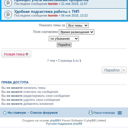
Последнее сообщение
korvin
«
21 янв 2019, 11:57
Удобная подсистема работы с ТНП
Последнее сообщение
korvin
«
06 ноя 2018, 13:22
Показать темы за:
Поле сортировки
Новая тема
7 тем • Страница
1
из
1
Перейти
ПРАВА ДОСТУПА
Вы
не можете
начинать темы
Вы
не можете
отвечать на сообщения
Вы
не можете
редактировать свои сообщения
Вы
не можете
удалять свои сообщения
Вы
не можете
добавлять вложения
На главную
Список форумов
Наша команда
Создано на основе
phpBB
® Forum Software © phpBB Limited
Русская поддержка phpBB