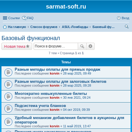
sarmat-soft.ru
Ссылки
FAQ
Вход
На главную
Список форумов
ASUL-Ломбарды
Базовый функционал
ои
Базовый функционал
ск
Новая тема
7 тем • Страница
1
из
1
Темы
Разные методы оплаты для прямых продаж
Последнее сообщение
korvin
«
28 мар 2025, 09:49
Разные методы оплаты для залоговых билетов
Последнее сообщение
korvin
«
28 мар 2025, 09:28
Многократно невыкупленные билеты
Последнее сообщение
korvin
«
30 янв 2021, 09:24
Подсистема учета бланков
Последнее сообщение
korvin
«
04 окт 2019, 09:39
Удобный механизм добавления билетов в аукционы для
операторов
Последнее сообщение
korvin
«
11 май 2019, 13:47
Принцип учета начисленных процентов