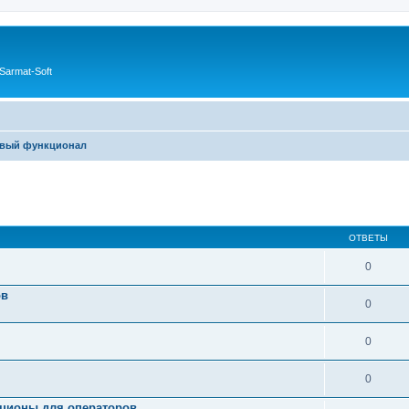
Sarmat-Soft
овый функционал
ОТВЕТЫ
0
ов
0
0
0
кционы для операторов