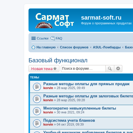
sarmat-soft.ru
Форум о программных продуктах 
Ссылки
FAQ
На главную
Список форумов
ASUL-Ломбарды
Баз
Базовый функционал
Новая тема
ТЕМЫ
Разные методы оплаты для прямых продаж
korvin
» 28 мар 2025, 09:49
Разные методы оплаты для залоговых билет
korvin
» 28 мар 2025, 09:28
Многократно невыкупленные билеты
korvin
» 30 янв 2021, 09:24
Подсистема учета бланков
korvin
» 04 окт 2019, 09:39
Удобный механизм добавления билетов в ау