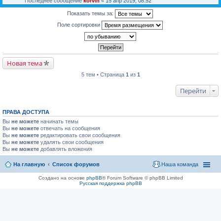
Последнее сообщение
korvin
«
15 апр 2019, 08:52
Показать темы за:
Поле сортировки
Новая тема
5 тем • Страница
1
из
1
Перейти
ПРАВА ДОСТУПА
Вы
не можете
начинать темы
Вы
не можете
отвечать на сообщения
Вы
не можете
редактировать свои сообщения
Вы
не можете
удалять свои сообщения
Вы
не можете
добавлять вложения
На главную
Список форумов
Наша команда
Создано на основе
phpBB
® Forum Software © phpBB Limited
Русская поддержка phpBB