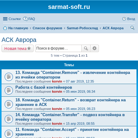
sarmat-soft.ru
Ссылки
FAQ
Вход
На главную
Список форумов
Sarmat-Робосклад
АСК Аврора
ои
АСК Аврора
ск
Новая тема
5 тем • Страница
1
из
1
Темы
13. Команда "Container.Remove" - извлечение контейнера
из ячейки оператором
Последнее сообщение
korvin
«
07 авг 2019, 12:35
Работа с базой контейнеров
Последнее сообщение
korvin
«
05 июн 2019, 06:34
18. Команда "Container.Return" - возврат контейнера на
хранение в АСК
Последнее сообщение
korvin
«
05 июн 2019, 06:23
14. Команда "Container.Transfer" - подвоз контейнера в
ячейку оператора
Последнее сообщение
korvin
«
15 апр 2019, 08:55
11. Команда "Container.Accept" - принятие контейнера на
хранение