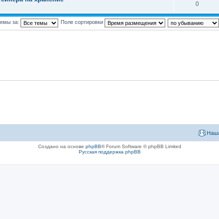
0
темы за:
Поле сортировки
Наша
Создано на основе
phpBB
® Forum Software © phpBB Limited
Русская поддержка phpBB