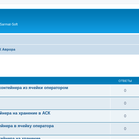
Sarmat-Soft
К Аврора
ОТВЕТЫ
 контейнера из ячейки оператором
0
0
тейнера на хранение в АСК
0
тейнера в ячейку оператора
0
нтейнера на хранение