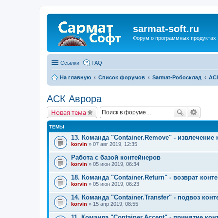
sarmat-soft.ru
Форум о программных продуктах 
Ссылки
FAQ
На главную
Список форумов
Sarmat-Робосклад
АС
АСК Аврора
Новая тема
ТЕМЫ
13. Команда "Container.Remove" - извлечение
korvin
» 07 авг 2019, 12:35
Работа с базой контейнеров
korvin
» 05 июн 2019, 06:34
18. Команда "Container.Return" - возврат кон
korvin
» 05 июн 2019, 06:23
14. Команда "Container.Transfer" - подвоз кон
korvin
» 15 апр 2019, 08:55
11. Команда "Container.Accept" - принятие ко