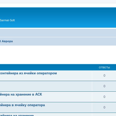
Sarmat-Soft
К Аврора
ОТВЕТЫ
 контейнера из ячейки оператором
0
0
тейнера на хранение в АСК
0
тейнера в ячейку оператора
0
нтейнера на хранение