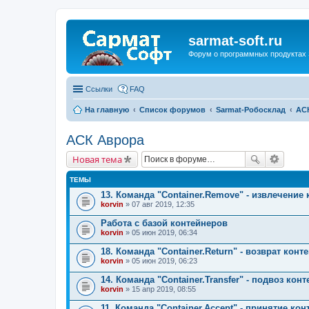
sarmat-soft.ru
Форум о программных продуктах 
Ссылки
FAQ
На главную
Список форумов
Sarmat-Робосклад
АС
АСК Аврора
Новая тема
ТЕМЫ
13. Команда "Container.Remove" - извлечение
korvin
» 07 авг 2019, 12:35
Работа с базой контейнеров
korvin
» 05 июн 2019, 06:34
18. Команда "Container.Return" - возврат кон
korvin
» 05 июн 2019, 06:23
14. Команда "Container.Transfer" - подвоз кон
korvin
» 15 апр 2019, 08:55
11. Команда "Container.Accept" - принятие ко