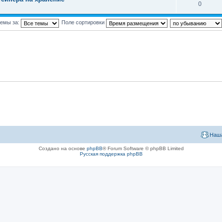
0
темы за:
Поле сортировки
Наша
Создано на основе
phpBB
® Forum Software © phpBB Limited
Русская поддержка phpBB