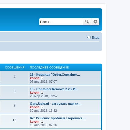
Вход
СООБЩЕНИЯ
ПОСЛЕДНЕЕ СООБЩЕНИЕ
16 - Команда "Order.Container…
2
korvin
П
07 янв 2018, 07:07
е
р
13 - Container.Remove 2.2.2 И…
3
е
korvin
й
П
23 мар 2018, 09:52
т
е
и
р
Gate.Upload - загрузить ящики…
3
к
е
korvin
п
й
П
30 янв 2018, 13:32
о
т
е
с
и
р
Re: Решение проблем стороннег…
л
15
к
е
korvin
е
п
й
П
10 апр 2018, 07:36
д
о
т
е
н