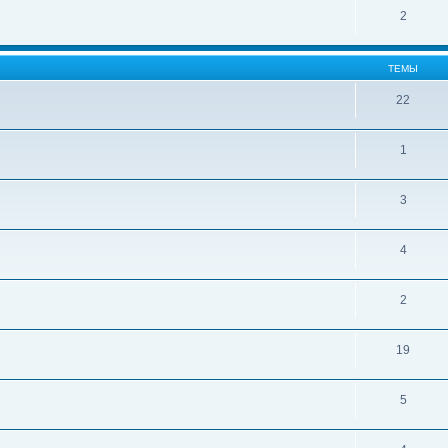
2
ТЕМЫ
22
1
3
4
2
19
5