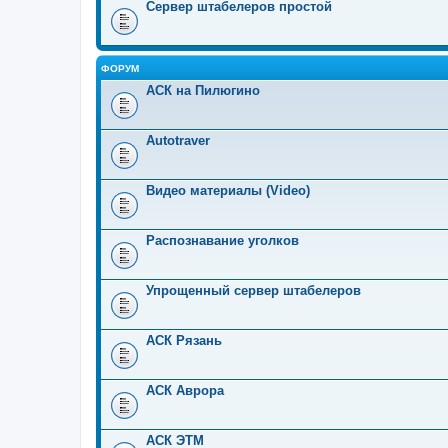
Сервер штабелеров простой
ФОРУМ
АСК на Пилюгино
Autotraver
Видео материалы (Video)
Распознавание уголков
Упрощенный сервер штабелеров
АСК Рязань
АСК Аврора
АСК ЭТМ