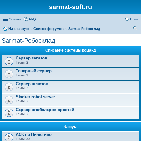
sarmat-soft.ru
Ссылки
FAQ
Вход
На главную
Список форумов
Sarmat-Робосклад
ои
Sarmat-Робосклад
ск
Описание системы команд
Сервер заказов
Темы:
2
Товарный сервер
Темы:
3
Сервер шлюзов
Темы:
3
Stacker robot server
Темы:
2
Сервер штабелеров простой
Темы:
2
Форум
АСК на Пилюгино
Темы:
22