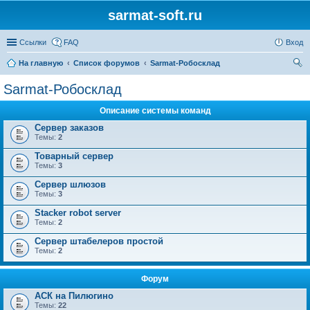
sarmat-soft.ru
Ссылки
FAQ
Вход
На главную
Список форумов
Sarmat-Робосклад
ои
Sarmat-Робосклад
ск
Описание системы команд
Сервер заказов
Темы:
2
Товарный сервер
Темы:
3
Сервер шлюзов
Темы:
3
Stacker robot server
Темы:
2
Сервер штабелеров простой
Темы:
2
Форум
АСК на Пилюгино
Темы:
22