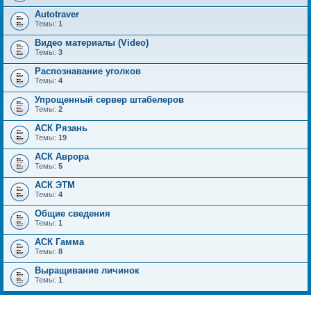
Autotraver
Темы:
1
Видео материалы (Video)
Темы:
3
Распознавание уголков
Темы:
4
Упрощенный сервер штабелеров
Темы:
2
АСК Рязань
Темы:
19
АСК Аврора
Темы:
5
АСК ЭТМ
Темы:
4
Общие сведения
Темы:
1
АСК Гамма
Темы:
8
Выращивание личинок
Темы:
1