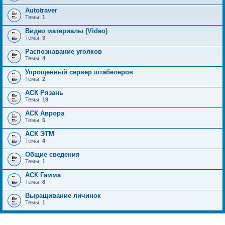
Autotraver
Темы:
1
Видео материалы (Video)
Темы:
3
Распознавание уголков
Темы:
4
Упрощенный сервер штабелеров
Темы:
2
АСК Рязань
Темы:
19
АСК Аврора
Темы:
5
АСК ЭТМ
Темы:
4
Общие сведения
Темы:
1
АСК Гамма
Темы:
8
Выращивание личинок
Темы:
1