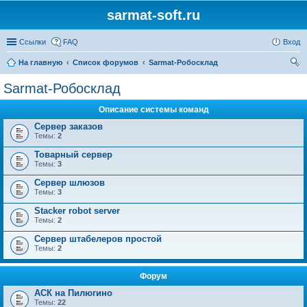
sarmat-soft.ru
Ссылки
FAQ
Вход
На главную
Список форумов
Sarmat-Робосклад
ои
Sarmat-Робосклад
ск
Описание системы команд
Сервер заказов
Темы:
2
Товарный сервер
Темы:
3
Сервер шлюзов
Темы:
3
Stacker robot server
Темы:
2
Сервер штабелеров простой
Темы:
2
Форум
АСК на Пилюгино
Темы:
22