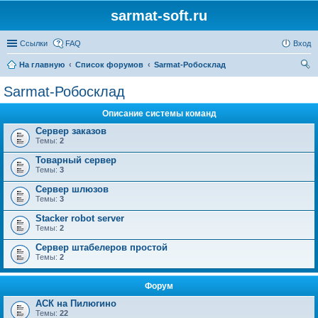
sarmat-soft.ru
Ссылки
FAQ
Вход
На главную
Список форумов
Sarmat-Робосклад
ои
Sarmat-Робосклад
ск
Описание системы команд
Сервер заказов
Темы:
2
Товарный сервер
Темы:
3
Сервер шлюзов
Темы:
3
Stacker robot server
Темы:
2
Сервер штабелеров простой
Темы:
2
Форум
АСК на Пилюгино
Темы:
22