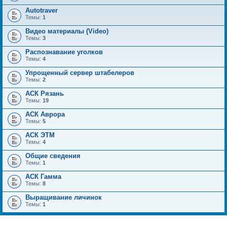
Autotraver
Темы:
1
Видео материалы (Video)
Темы:
3
Распознавание уголков
Темы:
4
Упрощенный сервер штабелеров
Темы:
2
АСК Рязань
Темы:
19
АСК Аврора
Темы:
5
АСК ЭТМ
Темы:
4
Общие сведения
Темы:
1
АСК Гамма
Темы:
8
Выращивание личинок
Темы:
1