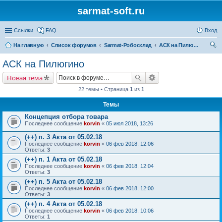
sarmat-soft.ru
Ссылки
FAQ
Вход
На главную
Список форумов
Sarmat-Робосклад
АСК на Пилюгино
ои
АСК на Пилюгино
ск
Новая тема
22 темы • Страница
1
из
1
Темы
Концепция отбора товара
Последнее сообщение
korvin
«
05 июл 2018, 13:26
(++) п. 3 Акта от 05.02.18
Последнее сообщение
korvin
«
06 фев 2018, 12:06
Ответы:
3
(++) п. 1 Акта от 05.02.18
Последнее сообщение
korvin
«
06 фев 2018, 12:04
Ответы:
3
(++) п. 5 Акта от 05.02.18
Последнее сообщение
korvin
«
06 фев 2018, 12:00
Ответы:
3
(++) п. 4 Акта от 05.02.18
Последнее сообщение
korvin
«
06 фев 2018, 10:06
Ответы:
1