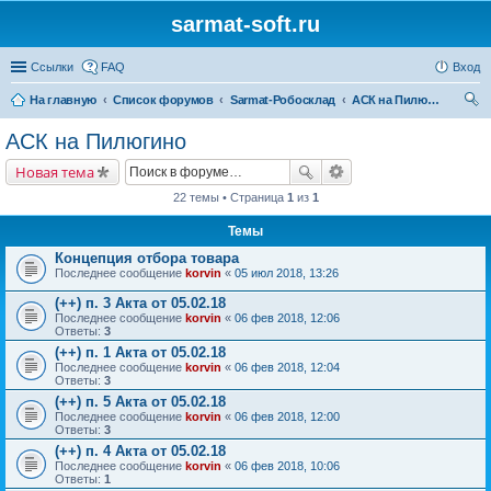
sarmat-soft.ru
Ссылки
FAQ
Вход
На главную
Список форумов
Sarmat-Робосклад
АСК на Пилюгино
ои
АСК на Пилюгино
ск
Новая тема
22 темы • Страница
1
из
1
Темы
Концепция отбора товара
Последнее сообщение
korvin
«
05 июл 2018, 13:26
(++) п. 3 Акта от 05.02.18
Последнее сообщение
korvin
«
06 фев 2018, 12:06
Ответы:
3
(++) п. 1 Акта от 05.02.18
Последнее сообщение
korvin
«
06 фев 2018, 12:04
Ответы:
3
(++) п. 5 Акта от 05.02.18
Последнее сообщение
korvin
«
06 фев 2018, 12:00
Ответы:
3
(++) п. 4 Акта от 05.02.18
Последнее сообщение
korvin
«
06 фев 2018, 10:06
Ответы:
1