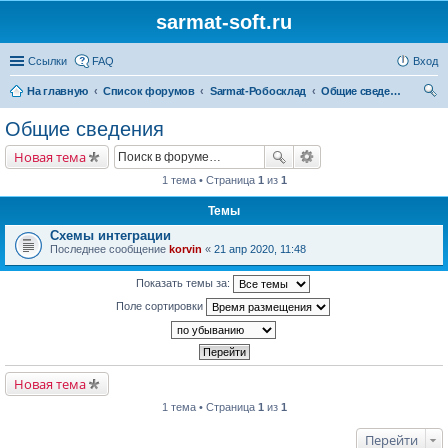
sarmat-soft.ru
Ссылки
FAQ
Вход
На главную
Список форумов
Sarmat-Робосклад
Общие сведения
ои
Общие сведения
ск
Новая тема
1 тема • Страница
1
из
1
Темы
Схемы интеграции
Последнее сообщение
korvin
«
21 апр 2020, 11:48
Показать темы за:
Поле сортировки
Новая тема
1 тема • Страница
1
из
1
Перейти