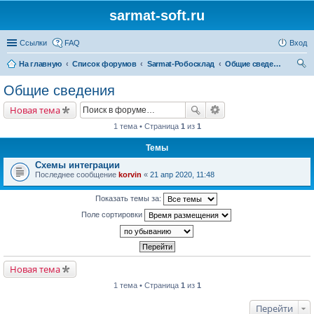
sarmat-soft.ru
Ссылки
FAQ
Вход
На главную
Список форумов
Sarmat-Робосклад
Общие сведения
ои
Общие сведения
ск
Новая тема
1 тема • Страница
1
из
1
Темы
Схемы интеграции
Последнее сообщение
korvin
«
21 апр 2020, 11:48
Показать темы за:
Поле сортировки
Новая тема
1 тема • Страница
1
из
1
Перейти