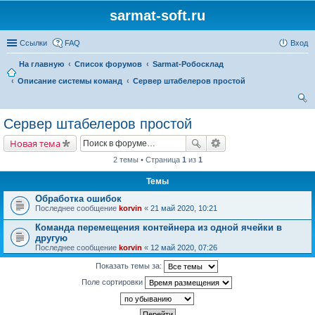
sarmat-soft.ru
Ссылки
FAQ
Вход
На главную
Список форумов
Sarmat-Робосклад
Описание системы команд
Сервер штабелеров простой
ои
Сервер штабелеров простой
ск
Новая тема
2 темы • Страница
1
из
1
Темы
Обработка ошибок
Последнее сообщение
korvin
«
21 май 2020, 10:21
Команда перемещения контейнера из одной ячейки в
другую
Последнее сообщение
korvin
«
12 май 2020, 07:26
Показать темы за:
Поле сортировки