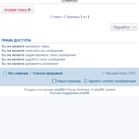
Новая тема
2 темы • Страница
1
из
1
Перейти
ПРАВА ДОСТУПА
Вы
не можете
начинать темы
Вы
не можете
отвечать на сообщения
Вы
не можете
редактировать свои сообщения
Вы
не можете
удалять свои сообщения
Вы
не можете
добавлять вложения
На главную
Список форумов
Часовой пояс:
UTC
Наша команда
Удалить cookies конференции
Создано на основе
phpBB
® Forum Software © phpBB Limited
Русская поддержка phpBB