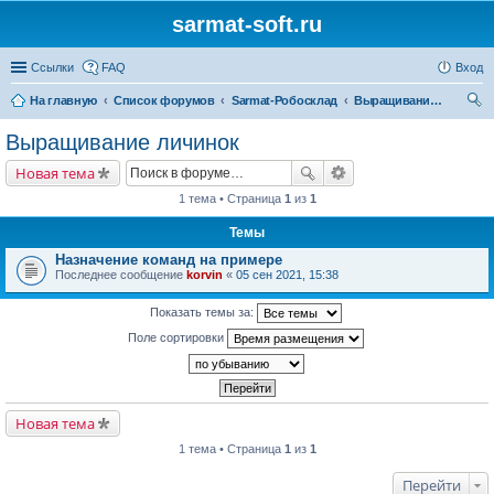
sarmat-soft.ru
Ссылки
FAQ
Вход
На главную
Список форумов
Sarmat-Робосклад
Выращивание личинок
ои
Выращивание личинок
ск
Новая тема
1 тема • Страница
1
из
1
Темы
Назначение команд на примере
Последнее сообщение
korvin
«
05 сен 2021, 15:38
Показать темы за:
Поле сортировки
Новая тема
1 тема • Страница
1
из
1
Перейти