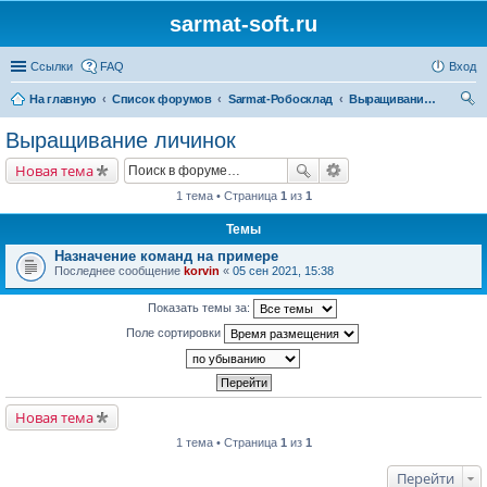
sarmat-soft.ru
Ссылки
FAQ
Вход
На главную
Список форумов
Sarmat-Робосклад
Выращивание личинок
ои
Выращивание личинок
ск
Новая тема
1 тема • Страница
1
из
1
Темы
Назначение команд на примере
Последнее сообщение
korvin
«
05 сен 2021, 15:38
Показать темы за:
Поле сортировки
Новая тема
1 тема • Страница
1
из
1
Перейти